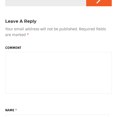
v
i
g
a
Leave A Reply
t
i
Your email address will not be published.
Required fields
o
are marked
*
n
COMMENT
NAME
*