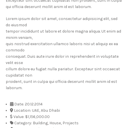
Excepteur sint occaecat cupidatat non proident, sunt in culpa
qui officia deserunt mollit anim id est laborum.
Lorem ipsum dolor sit amet, consectetur adipisicing elit, sed
do eiusmod
tempor incididunt ut labore et dolore magna aliqua. Ut enim ad
minim veniam,
quis nostrud exercitation ullamco laboris nisi ut aliquip ex ea
commodo
consequat. Duis aute irure dolor in reprehenderit in voluptate
velit esse
cillum dolore eu fugiat nulla pariatur. Excepteur sint occaecat
cupidatat non
proident, sunt in culpa qui officia deserunt mollit anim id est
laborum.
Date:
20.12.2014
Location:
UAE, Abu Dhabi
Value:
$1,156,000.00
Category:
Building, House, Projects