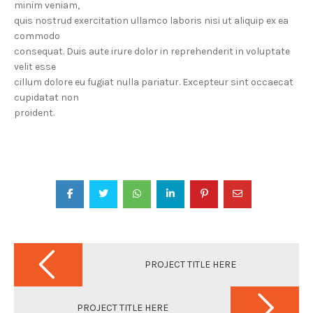
minim veniam,
quis nostrud exercitation ullamco laboris nisi ut aliquip ex ea
commodo
consequat. Duis aute irure dolor in reprehenderit in voluptate
velit esse
cillum dolore eu fugiat nulla pariatur. Excepteur sint occaecat
cupidatat non
proident.
P
o
PROJECT TITLE HERE
s
t
n
PROJECT TITLE HERE
a